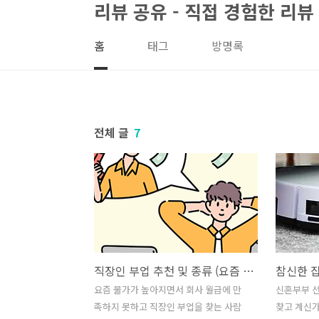
리뷰 공유 - 직접 경험한 리뷰
본문 바로가기
홈
태그
방명록
전체 글
7
직장인 부업 추천 및 종류 (요즘 집에서 할만한 부업 3가지)
요즘 물가가 높아지면서 회사 월급에 만
신혼부부 
족하지 못하고 직장인 부업을 찾는 사람
찾고 계신가