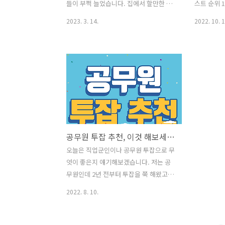
들이 부쩍 늘었습니다. 집에서 할만한 부
스트 순위 
업으로 어떤 것들이 있는지 직장인 부업
기를 고려해
2023. 3. 14.
2022. 10. 1
종류에 대해서 알아보겠습니다. 혹시 디
제는 기술이
지털노마드라는 단어를 알고 계십니까?
상 청소하지
요즘 가장 핫한 단어 중의 하나인데요.디
렸습니다.
지털노마드 단어를 이해하시면 직장인 부
쓸고 물걸레
업에 대한 힌트를 얻을 수 있습니다. 나무
로봇청소기
위키에 정의한 디지털노마드란,디지털 기
청소기 단점
기만 가지고 있다면 공간에 제약 받지 않
텐데요. 제
고 일을 하며 자유롭게 사는 사람으로 정
장 궁금해하
의됩니다. 집에서 할만한 부업을 알아보
로봇청소기 
공무원 투잡 추천, 이것 해보세요 (투잡 허용 안받아도 되요)
려면, 이 디지털노마드 일거리가 무엇이
로봇청소기 
있는지 알아봐야 합니다. 디지털노마드는
매 순위 먼
오늘은 직업군인이나 공무원 투잡으로 무
주로 집에서 온라인을 통해서 돈을 벌기
금하신 분
엇이 좋은지 얘기해보겠습니다. 저는 공
때문입니다. 도대체 온라인을 통해 어떻
로봇청소기
무원인데 2년 전부터 투잡을 쭉 해왔고,
게 돈을 버느냐고요? 우리 일상 생활 속에
다. # 로봇
현재 한번도 문제된 적이 없습니다. 공무
2022. 8. 10.
서 사람들..
@ranking.
원 투잡 허용(겸직허가)도 안받았습니다.
어떻게 이것이 가능했는지 지금부터 저의
투잡 노하우를 알려드리겠습니다. 현재